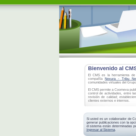
Bienvenido al CM
El CMS es la herramienta de a
compañía
Nexura - Tribu Ne
comunidades virtuales del Grup
El CMS permite a Coomeva publi
control de actividades, entre la
revisión de calidad; establec
clientes externos e internos.
Si usted es un colaborador de C
generar publicaciones con la opci
el sistema están determinadas por
Ingresar al Sistema
.