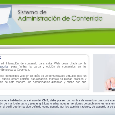
S
dministración de contenido para sitios Web desarrollada por la
tworks
, para facilitar la carga y edición de contenidos en las
o Empresarial Coomeva.
car contenidos Web en las más de 20 comunidades virtuales bajo un
s cuales están: edición, actualización, montaje de piezas gráficas y
iendo de esta manera una comunicación dinámica y eficaz con sus
oomeva habilitado para el uso del CMS, debe poseer un nombre de usuario y una contrase
ón de manipular texto y piezas gráficas o editar nuevas versiones de publicaciones existen
 el perfil que le ha sido definido como usuario por los administradores, de acuerdo a su p